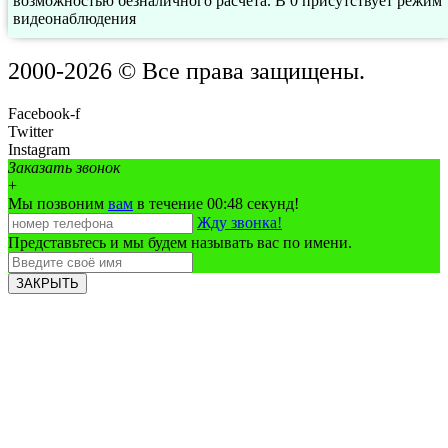
возможностью безналичного расчета. В 0 присутствует режим
видеонаблюдения
2000-2026 © Все права защищены.
Facebook-f
Twitter
Instagram
Заказать звонок
+
Мы позвоним
вам
в течение 00:
48
секунд!
Жду звонка!
Представьтесь и мы будем называть вас по имени.
ЗАКРЫТЬ