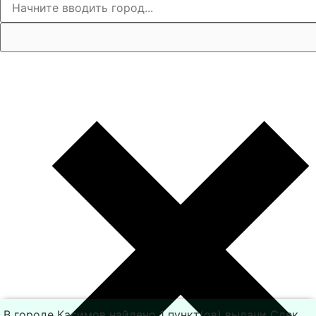
В городе Касимов найдено 1 пункт(ов) выдачи Сдек.