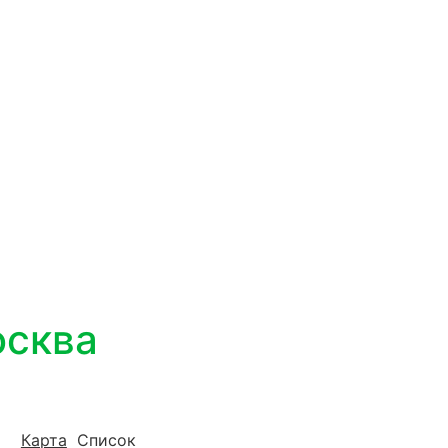
осква
Карта
Список