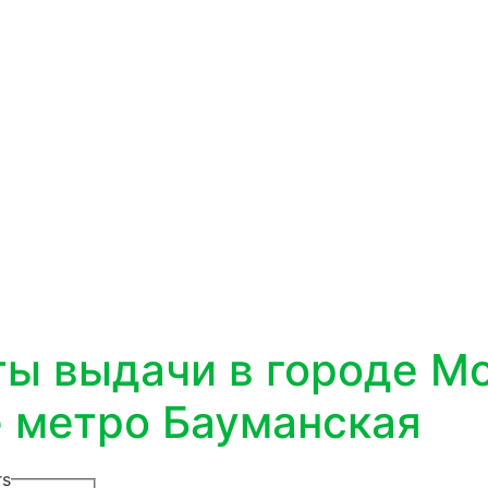
ты выдачи в городе М
е метро Бауманская
rs