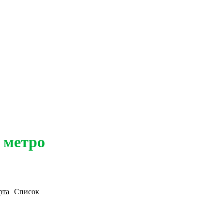
 метро
рта
Список