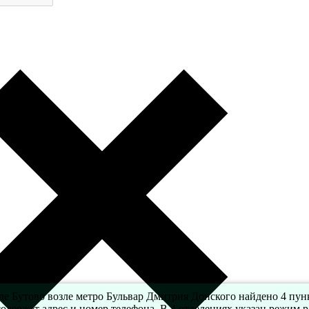
де Бутово возле метро Бульвар Дмитрия Донского найдено 4 пун
содержат адрес и номер телефона. В 4 отделениях указан режим р