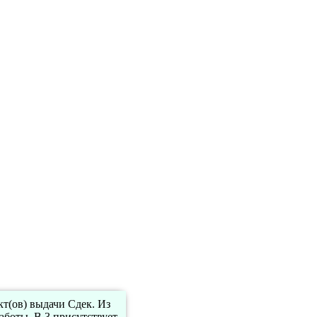
кт(ов) выдачи Сдек. Из
аботы. В 3 присутствует