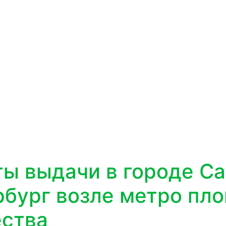
ы выдачи в городе Са
рбург возле метро пл
ства