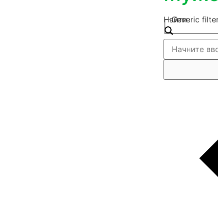
Найти
Generic filte