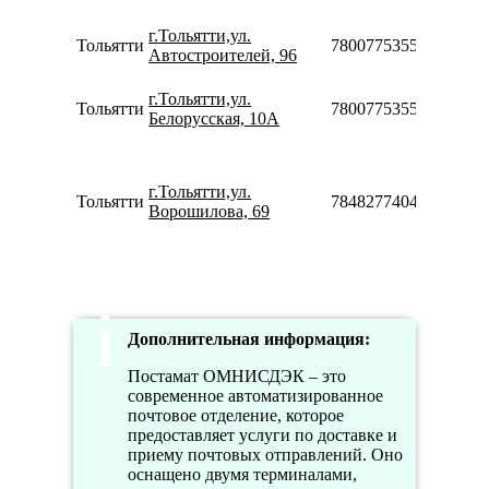
18:00
Пн-С
г.Тольятти,ул.
Тольятти
78007753553
10:00-
Автостроителей, 96
20:00
Пн-Вс
г.Тольятти,ул.
Тольятти
78007753553
00:00-
Белорусская, 10А
24:00
Пн-П
10:00-
г.Тольятти,ул.
20:00
Тольятти
78482774044
Ворошилова, 69
Сб-Вс
10:00-
18:00
Дополнительная информация:
Постамат ОМНИСДЭК – это
современное автоматизированное
почтовое отделение, которое
предоставляет услуги по доставке и
приему почтовых отправлений. Оно
оснащено двумя терминалами,