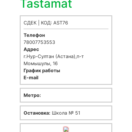
Tastamat
СДЕК | КОД: AST76
Телефон
78007753553
Адрес
г.Нур-Султан (Астана),п-т
Момышулы, 16
График работы
E-mail
Метро:
Остановка:
Школа № 51