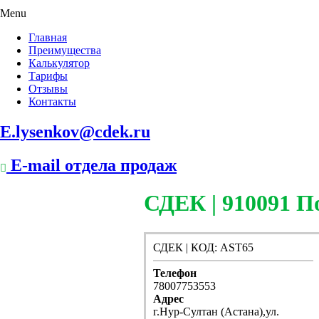
Menu
Главная
Преимущества
Калькулятор
Тарифы
Отзывы
Контакты
E.lysenkov@cdek.ru
E-mail отдела продаж
СДЕК | 910091 П
СДЕК | КОД: AST65
Телефон
78007753553
Адрес
г.Нур-Султан (Астана),ул.