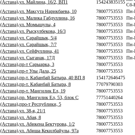
(Астана),ул. Майлина, 16/2, ВП1
154243835155
Сб-В
(Астана),ул. Максута Нарикбаева, 10
78007753553
Пн-П
 (Астана),ул. Малика Габдуллина, 16
78007753553
Пн-
 (Астана),ул. Момышулы, 4
78007753553
Пн-
(Астана),ул. Рыскулбекова, 16/3
78007753553
Пн-
(Астана),ул. Сарайшык, 5/4
78007753553
Пн-
(Астана),ул. Сарайшык, 7/7
78007753553
Пн-
(Астана),ул. Сейфуллина, 41
78007753553
Пн-
 (Астана),ул. Сыганак, 17Д
78007753553
Пн-
(Астана),пр-т Сарыарка, 3
78007753553
(Астана),пр-т Улы Дала, 25
78007753553
(Астана),пр-т. Кабанбай Батыра, 40 ВП 8
154172646475
(Астана),пр-т. Кабанбай Батыра, 8
77079790303
(Астана),пр-т. Мангилик Ел, 19
78007753553
(Астана),пр. Мангилик Ел, 53, блок С
77751440264
(Астана),про-т Республики, 5
78007753553
(Астана),ул. 38-я, 21/1
78007753553
(Астана),ул. Абая, 8
78007753553
(Астана),ул. Абикена Бектурова, 1/2
78007753553
 (Астана),ул. Абиша Кекилбайулы, 97а
78007753553