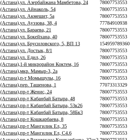
 (Астана),ул. Азербайжана Мамбетова, 24
78007753553
(Астана),ул. Айнаколь, 54
78007753553
(Астана),ул. Акмешит, 5а
78007753553
(Астана),ул. Ауэзова, 38, 4
77784910938
(Астана),ул. Бараева, 21
78007753553
(Астана),ул. Бокейхана, 40
78007753553
(Астана),ул. Брусиловского, 5, ВП 13
154959789360
(Астана),ул. Достык, 8/1
78007753553
(Астана),ул. Едил, 26
78007753553
 (Астана),1-й микрорайон Коктем, 16
78007753553
 (Астана),мкр. Мамыр-3, 2а
78007753553
 (Астана),п-т Момышулы, 16
78007753553
(Астана),пер. Ташенова, 1
77073313329
(Астана),пр-т Женис, 24
78007753553
(Астана),пр-т Кабанбай Батыра, 48
78007753553
 (Астана),пр-т Кабанбай Батыра, 53к26
78007753553
 (Астана),пр-т Кабанбай Батыра, 58Бк3
78007753553
(Астана),пр-т Кошкарбаева, 8
78007753553
 (Астана),пр-т Мангилик Ел, 35
78007753553
 (Астана),пр-т Мангилик Ел, С4.6
78007753553
 (Астана),пр-т Рахимжана Кошкарбаева, 37ск2
78007753553