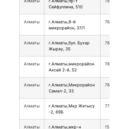
Алматы
г.Алматы,пр-т
780077535
Сейфуллина, 510
Алматы
г.Алматы,8-й
780077535
микрорайон, 37/1
Алматы
г.Алматы,бул. Бухар
780077535
Жырау, 35
Алматы
г.Алматы,микрорайон
780077535
Аксай 2-й, 52
Алматы
г.Алматы,Микрорайон
780077535
Самал-2, 33
Алматы
г.Алматы,Мкр Жетысу
770854050
-2, 69Б
Алматы
г.Алматы,мкр-н
154277090