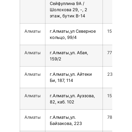
Сейфуллина 9А /
Шолохова 29, -, 2
этаж, бутик В-14
Алматы
г.Алматы,ул Северное
154545042
кольцо, 99/4
Алматы
г.Алматы,ул. Абая,
772739432
159/2
Алматы
г.Алматы,ул. Айтеки
231284179
Би, 187, 114
Алматы
г.Алматы,ул. Ауэзова,
154297868
82, каб. 102
Алматы
г.Алматы,ул.
780077535
Байзакова, 223