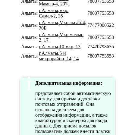
Алматы
78007753553
Мамыр-4, 297а
г.Алматы,мкр.
Алматы
78007753553
Самал-2, 35
г.Алматы,Мкр.аксай-4,
Алматы
77477000522
70Б
г.Алматы,Мкр.мамыр
Алматы
78007753553
2, 17
Алматы
г.Алматы,10 мкр, 13
77470798635
г.Алматы,5-й
Алматы
78007753553
микрорайон, 14, 14
Дополнительная информация:
представляет собой автоматическую
систему для приема и доставки
почтовых отправлений. Она
оснащена дисплеем для
отображения информации, а также
клавиатурой и сканером для ввода
данных. Для приема посылок
пользователь должен внести платеж