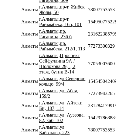
Гагарина, 309
г.Алматы,пр-т. Жибек
Алматы
78007753553
Жолы, 50
г.Алматы,пр-т.
Алматы
154950775228
Райымбека, 165, 101
г.Алматы,пр.
Алматы
231622385795
Гагарина, 236 б
г.Алматы,пр.
Алматы
77273300329
Райымбека, 212/1, 113
г.Алматы,Проспект
Сейфуллина 9А /
Алматы
77053003600
Шолохова 29, -, 2
этаж, бутик В-14
г.Алматы,ул Северное
Алматы
154545042409
кольцо, 99/4
г.Алматы,ул. Абая,
Алматы
77273943265
159/2
г.Алматы,ул. Айтеки
Алматы
231284179919
Би, 187, 114
г.Алматы,ул. Ауэзова,
Алматы
154297868883
82, каб. 102
г.Алматы,ул.
Алматы
78007753553
Байзакова, 223