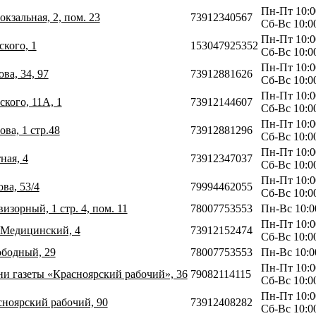
Пн-Пт 10:0
окзальная, 2, пом. 23
73912340567
Сб-Вс 10:0
Пн-Пт 10:0
ского, 1
153047925352
Сб-Вс 10:0
Пн-Пт 10:0
ва, 34, 97
73912881626
Сб-Вс 10:0
Пн-Пт 10:0
ского, 11А, 1
73912144607
Сб-Вс 10:0
Пн-Пт 10:0
ова, 1 стр.48
73912881296
Сб-Вс 10:0
Пн-Пт 10:0
ная, 4
73912347037
Сб-Вс 10:0
Пн-Пт 10:0
ова, 53/4
79994462055
Сб-Вс 10:0
визорный, 1 стр. 4, пом. 11
78007753553
Пн-Вс 10:0
Пн-Пт 10:0
 Медицинский, 4
73912152474
Сб-Вс 10:0
ободный, 29
78007753553
Пн-Вс 10:0
Пн-Пт 10:0
ни газеты «Красноярский рабочий», 36
79082114115
Сб-Вс 10:0
Пн-Пт 10:0
асноярский рабочий, 90
73912408282
Сб-Вс 10:0