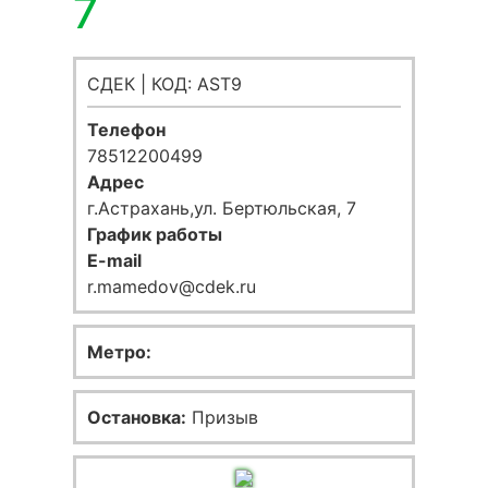
7
СДЕК | КОД: AST9
Телефон
78512200499
Адрес
г.Астрахань,ул. Бертюльская, 7
График работы
E-mail
r.mamedov@cdek.ru
Метро:
Остановка:
Призыв