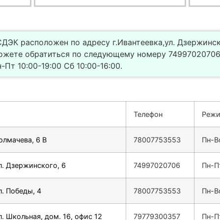
ДЭК расположен по адресу г.Ивантеевка,ул. Дзержинско
ожете обратиться по следующему номеру 74997020706.
Пт 10:00-19:00 Сб 10:00-16:00.
Телефон
Режи
олмачева, 6 В
78007753553
Пн-В
л. Дзержинского, 6
74997020706
Пн-Пт
л. Победы, 4
78007753553
Пн-В
л. Школьная, дом. 16, офис 12
79779300357
Пн-П