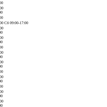
00
00
00
00
00 Сб 09:00-17:00
00
00
00
00
00
00
00
00
00
00
00
00
00
00
00
00
00