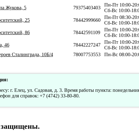
Пн-Пт 10:00-20:
ла Жукова, 5
79375403403
Сб-Вс 10:00-18:
Пн-Пт 08:30-20:
рситетский, 25
78442999660
Сб-Вс 10:00-18:
Пн-Пт 10:00-20:
рситетский, 86
78442591109
Сб-Вс 10:00-18:
Пн-Пт 10:00-20:
а, 46
78442227247
Сб-Вс 10:00-18:
ероев Сталинграда, 10Б/4
78007753553
Пн-Вс 08:00-20:
ия:
су: г. Елец, ул. Садовая, д. 3. Время работы пункта: понедельник
лефон для справок: +7 (4742) 33-80-80.
а защищены.