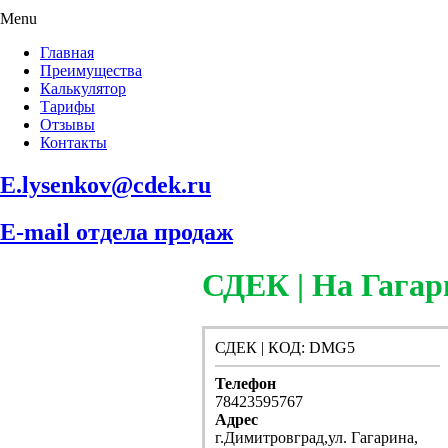
Menu
Главная
Преимущества
Калькулятор
Тарифы
Отзывы
Контакты
E.lysenkov@cdek.ru
E-mail отдела продаж
СДЕК | На Гагар
СДЕК | КОД: DMG5
Телефон
78423595767
Адрес
г.Димитровград,ул. Гагарина,