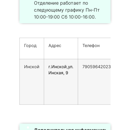
Отделение работает по
следующему графику Пн-Пт
10:00-19:00 Сб 10:00-16:00.
Город
Адрес
Телефон
Реж
рабо
Инской
г.Инской,ул.
79059642023
Пн-П
Инская, 9
10:0
19:0
Сб
10:0
16:0