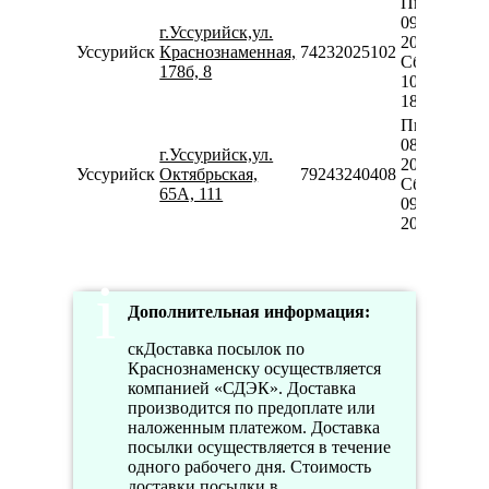
Пн-Пт
09:00-
г.Уссурийск,ул.
20:00
Уссурийск
Краснознаменная,
74232025102
Сб-Вс
178б, 8
10:00-
18:00
Пн-Пт
08:30-
г.Уссурийск,ул.
20:00
Уссурийск
Октябрьская,
79243240408
Сб-Вс
65А, 111
09:00-
20:00
Дополнительная информация:
скДоставка посылок по
Краснознаменску осуществляется
компанией «СДЭК». Доставка
производится по предоплате или
наложенным платежом. Доставка
посылки осуществляется в течение
одного рабочего дня. Стоимость
доставки посылки в