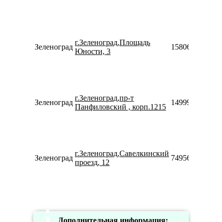
г.Зеленоград,Площадь
Зеленоград
158069336444
Юности, 3
г.Зеленоград,пр-т
Зеленоград
149997511140
Панфиловский , корп.1215
г.Зеленоград,Савелкинский
Зеленоград
74956422710
проезд, 12
Дополнительная информация: