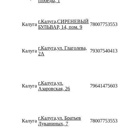
Победы, 1
Сб-Вс
10:00-
18:00
Пн-Вс
г.Калуга,СИРЕНЕВЫЙ
Калуга
78007753553
09:00-
БУЛЬВАР, 14, пом. 9
21:00
Пн-Пт
10:00-
г.Калуга,ул. Глаголева,
20:00
Калуга
79307540413
2А
Сб-Вс
10:00-
18:00
Пн-Пт
10:00-
г.Калуга,ул.
20:00
Калуга
79641475603
Азаровская, 26
Сб-Вс
10:00-
18:00
Пн-Пт
08:00-
г.Калуга,ул. Братьев
21:00
Калуга
78007753553
Луканиных, 7
Сб-Вс
08:00-
20:00