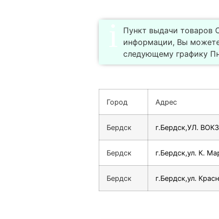
Пункт выдачи товаров С
информации, Вы можете
следующему графику Пн-
Город
Адрес
Бердск
г.Бердск,УЛ. ВОК
Бердск
г.Бердск,ул. К. Ма
Бердск
г.Бердск,ул. Крас