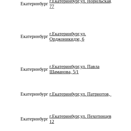
г.Екатеринбург,ул. Норильская,
Екатеринбург
791939
77
г.Екатеринбург,ул.
Екатеринбург
795382
Орджоникидзе, 6
г.Екатеринбург,ул. Павла
Екатеринбург
790227
Шаманова, 5/1
Екатеринбург
г.Екатеринбург,ул. Патриотов, 1
780077
г.Екатеринбург,ул. Пехотинцев,
Екатеринбург
153355
12