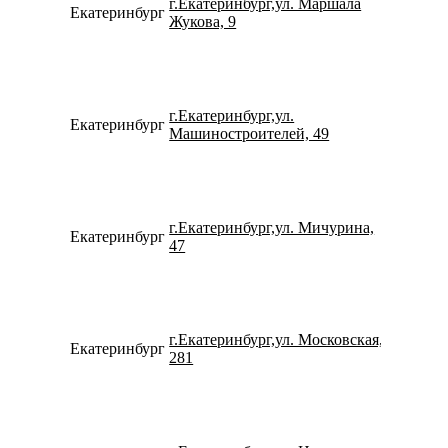
г.Екатеринбург,ул. Маршала
Екатеринбург
734322
Жукова, 9
г.Екатеринбург,ул.
Екатеринбург
798273
Машиностроителей, 49
г.Екатеринбург,ул. Мичурина,
Екатеринбург
153109
47
г.Екатеринбург,ул. Московская,
Екатеринбург
790225
281