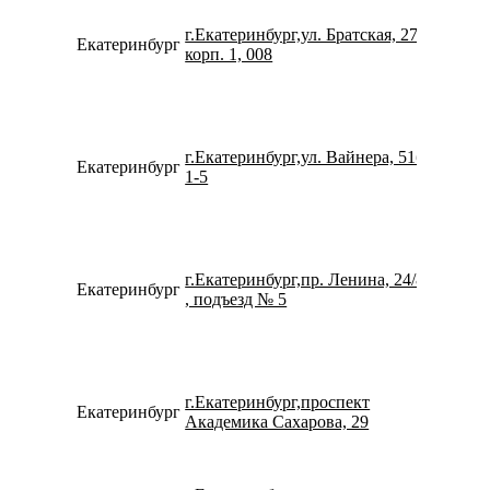
г.Екатеринбург,ул. Братская, 27
Екатеринбург
734334
корп. 1, 008
г.Екатеринбург,ул. Вайнера, 51б,
Екатеринбург
734336
1-5
г.Екатеринбург,пр. Ленина, 24/8
Екатеринбург
734322
, подъезд № 5
г.Екатеринбург,проспект
Екатеринбург
734322
Академика Сахарова, 29