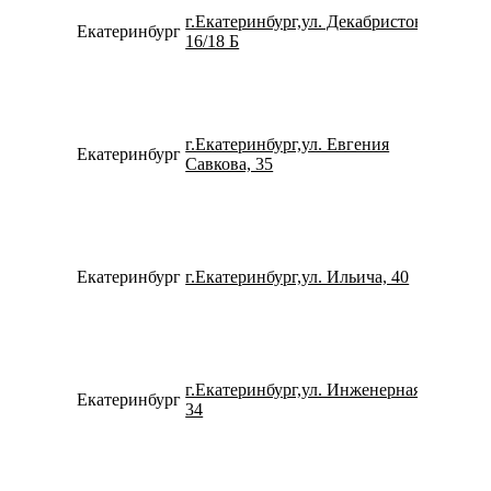
г.Екатеринбург,ул. Декабристов,
Екатеринбург
734338
16/18 Б
г.Екатеринбург,ул. Евгения
Екатеринбург
799659
Савкова, 35
Екатеринбург
г.Екатеринбург,ул. Ильича, 40
791263
г.Екатеринбург,ул. Инженерная,
Екатеринбург
152937
34