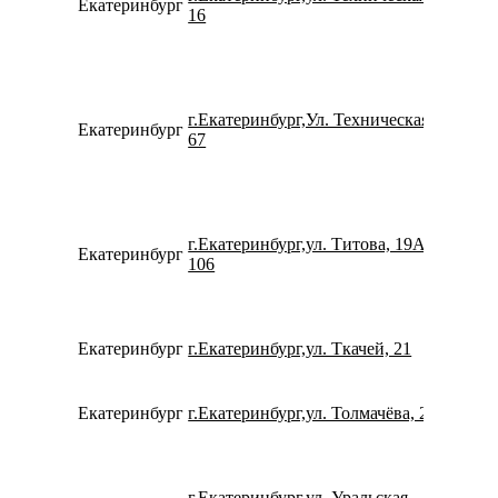
Екатеринбург
791939
16
г.Екатеринбург,Ул. Техническая,
Екатеринбург
791204
67
г.Екатеринбург,ул. Титова, 19А,
Екатеринбург
734336
106
Екатеринбург
г.Екатеринбург,ул. Ткачей, 21
780077
Екатеринбург
г.Екатеринбург,ул. Толмачёва, 22
780077
г.Екатеринбург,ул. Уральская,