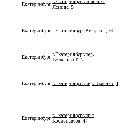
г.Екатеринбург,проспект
Екатеринбург
780077
Ленина, 5
Екатеринбург
г.Екатеринбург,Викулова, 39
734334
г.Екатеринбург,пер.
Екатеринбург
780077
Волчанский, 2а
Екатеринбург
г.Екатеринбург,пер. Красный, 8
734322
г.Екатеринбург,пр-т
Екатеринбург
152754
Космонавтов, 47