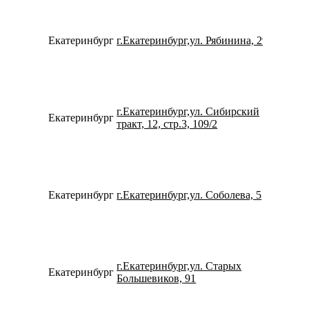
Екатеринбург
г.Екатеринбург,ул. Рябинина, 29
792202
г.Екатеринбург,ул. Сибирский
Екатеринбург
734334
тракт, 12, стр.3, 109/2
Екатеринбург
г.Екатеринбург,ул. Соболева, 5
734329
г.Екатеринбург,ул. Старых
Екатеринбург
780077
Большевиков, 91