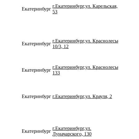
г.Екатеринбург,ул. Карельская,
Екатеринбург
734329
53
г.Екатеринбург,ул. Краснолесья,
Екатеринбург
793261
10/3, 12
г.Екатеринбург,ул. Краснолесья,
Екатеринбург
780077
133
Екатеринбург
г.Екатеринбург,ул. Крауля, 2
799233
г.Екатеринбург,ул.
Екатеринбург
153109
Луначарского, 130