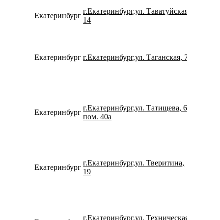
г.Екатеринбург,ул. Таватуйская,
Екатеринбург
780077
14
Екатеринбург
г.Екатеринбург,ул. Таганская, 79
796327
г.Екатеринбург,ул. Татищева, 60
Екатеринбург
159840
пом. 40а
г.Екатеринбург,ул. Тверитина,
Екатеринбург
734338
19
г.Екатеринбург,ул. Техническая,