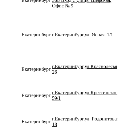
Екатеринбург
36Б Вход с улицы Шефская,
792217
Офис № 9
Екатеринбург
г.Екатеринбург,ул. Ясная, 1/1
799200
г.Екатеринбург,ул.Краснолесья,
Екатеринбург
152627
26
г.Екатеринбург,ул.Крестинского,
Екатеринбург
780077
59/1
г.Екатеринбург,ул. Родонитовая,
Екатеринбург
153261
18