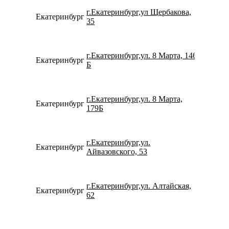
г.Екатеринбург,ул Щербакова,
Екатеринбург
734322
35
г.Екатеринбург,ул. 8 Марта, 146
Екатеринбург
152432
Б
г.Екатеринбург,ул. 8 Марта,
Екатеринбург
780077
179Б
г.Екатеринбург,ул.
Екатеринбург
780077
Айвазовского, 53
г.Екатеринбург,ул. Алтайская,
Екатеринбург
799618
62