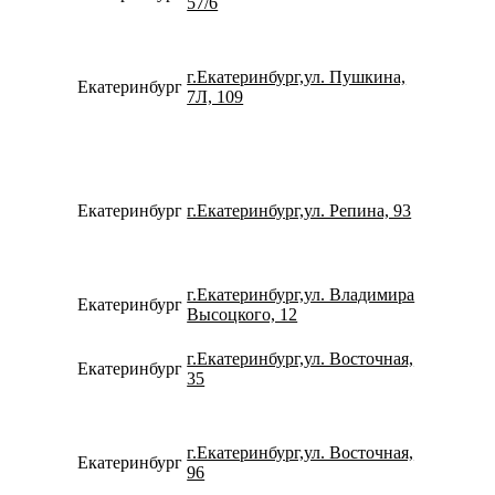
57/6
г.Екатеринбург,ул. Пушкина,
Екатеринбург
734328
7Л, 109
Екатеринбург
г.Екатеринбург,ул. Репина, 93
734320
г.Екатеринбург,ул. Владимира
Екатеринбург
780077
Высоцкого, 12
г.Екатеринбург,ул. Восточная,
Екатеринбург
780077
35
г.Екатеринбург,ул. Восточная,
Екатеринбург
734338
96