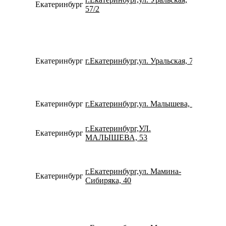
Екатеринбург
734322
57/2
Екатеринбург
г.Екатеринбург,ул. Уральская, 77
734337
Екатеринбург
г.Екатеринбург,ул. Малышева, 5
780077
г.Екатеринбург,УЛ.
Екатеринбург
780077
МАЛЫШЕВА, 53
г.Екатеринбург,ул. Мамина-
Екатеринбург
734320
Сибиряка, 40