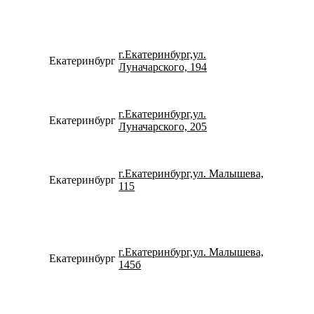
г.Екатеринбург,ул.
Екатеринбург
734320
Луначарского, 194
г.Екатеринбург,ул.
Екатеринбург
780077
Луначарского, 205
г.Екатеринбург,ул. Малышева,
Екатеринбург
792920
115
г.Екатеринбург,ул. Малышева,
Екатеринбург
734337
145б