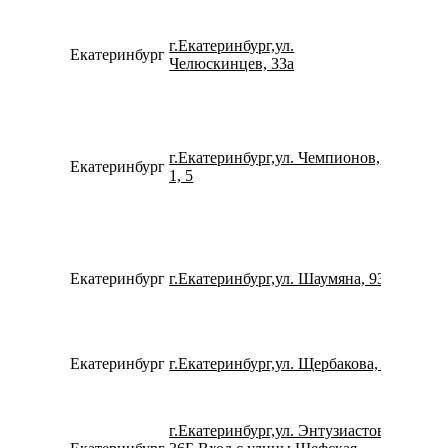
г.Екатеринбург,ул.
Екатеринбург
799233
Челюскинцев, 33а
г.Екатеринбург,ул. Чемпионов,
Екатеринбург
791264
1, 5
Екатеринбург
г.Екатеринбург,ул. Шаумяна, 93
152959
Екатеринбург
г.Екатеринбург,ул. Щербакова, 4
780077
г.Екатеринбург,ул. Энтузиастов,