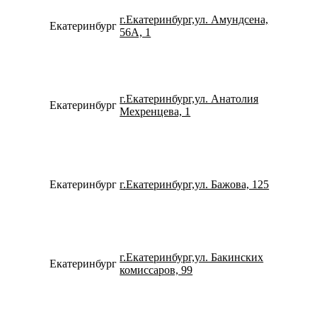
г.Екатеринбург,ул. Амундсена,
Екатеринбург
798275
56А, 1
г.Екатеринбург,ул. Анатолия
Екатеринбург
152457
Мехренцева, 1
Екатеринбург
г.Екатеринбург,ул. Бажова, 125
153109
г.Екатеринбург,ул. Бакинских
Екатеринбург
796327
комиссаров, 99