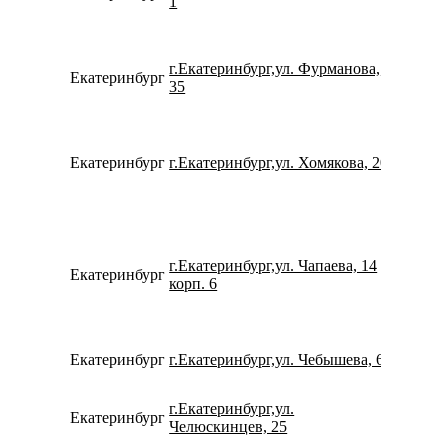
1
г.Екатеринбург,ул. Фурманова,
Екатеринбург
780077
35
Екатеринбург
г.Екатеринбург,ул. Хомякова, 20
798269
г.Екатеринбург,ул. Чапаева, 14
Екатеринбург
734322
корп. 6
Екатеринбург
г.Екатеринбург,ул. Чебышева, 6
780077
г.Екатеринбург,ул.
Екатеринбург
780077
Челюскинцев, 25