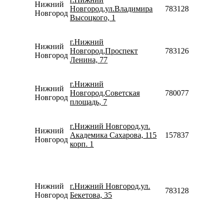
Нижний
Новгород,ул.Владимира
78312809850
Новгород
Высоцкого, 1
г.Нижний
Нижний
Новгород,Проспект
78312653133
Новгород
Ленина, 77
г.Нижний
Нижний
Новгород,Советская
78007753553
Новгород
площадь, 7
г.Нижний Новгород,ул.
Нижний
Академика Сахарова, 115
157837087022
Новгород
корп. 1
Нижний
г.Нижний Новгород,ул.
78312809753
Новгород
Бекетова, 35