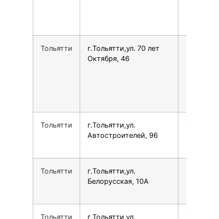
Тольятти
г.Тольятти,ул. 70 лет
7848261
Октября, 46
Тольятти
г.Тольятти,ул.
7800775
Автостроителей, 96
Тольятти
г.Тольятти,ул.
7800775
Белорусская, 10А
Тольятти
г.Тольятти,ул.
7848277