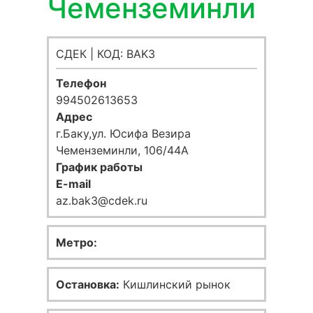
Чеменземинли
СДЕК | КОД: BAK3
Телефон
994502613653
Адрес
г.Баку,ул. Юсифа Везира
Чеменземинли, 106/44A
График работы
E-mail
az.bak3@cdek.ru
Метро:
Остановка:
Кишлинский рынок