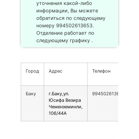
уточнения какой-либо
информации, Вы можете
обратиться по следующему
номеру 994502613653.
Отделение работает по
следующему графику .
Город
Адрес
Телефон
Р
р
Баку
г.Баку,ул.
994502613653
Юсифа Везира
Чеменземинли,
106/44A