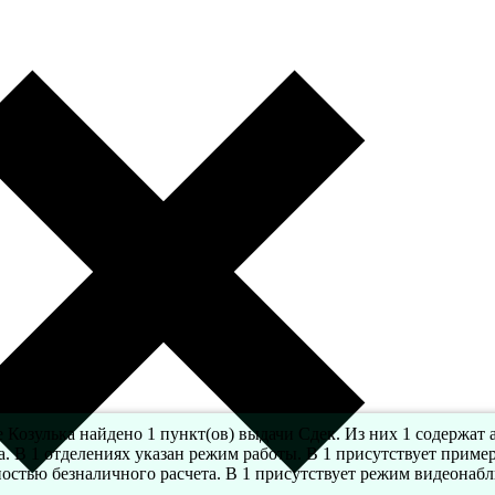
е Козулька найдено 1 пункт(ов) выдачи Сдек. Из них 1 содержат 
а. В 1 отделениях указан режим работы. В 1 присутствует приме
остью безналичного расчета. В 1 присутствует режим видеонаб