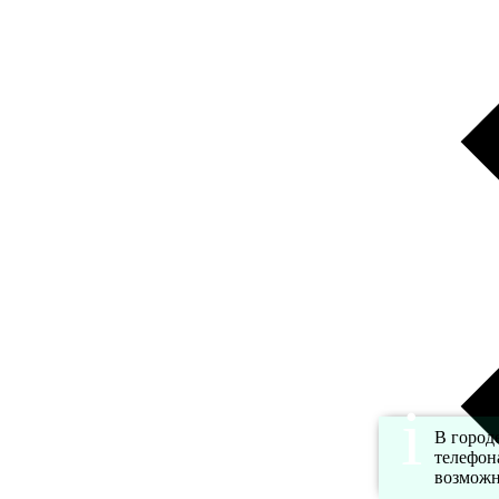
В город
телефон
возможн