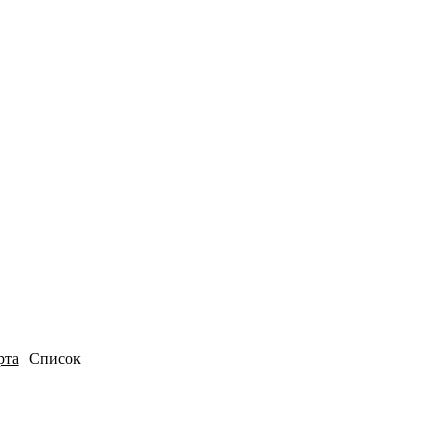
рта
Список