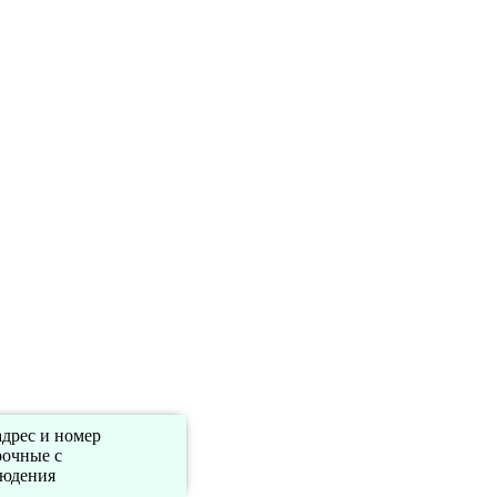
адрес и номер
рочные с
людения