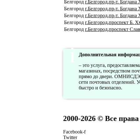
Белгород
г.Белгород,пр-т. Богдана
Белгород
г.Белгород,пр-т. Богдана
Белгород
г.Белгород,пр-т. Богдана
Белгород
г.Белгород,проспект Б. Х
Белгород
г.Белгород,проспект Сла
Дополнительная информац
– это услуга, предоставля
магазинах, посредством по
прямо до двери. ОМНИСДЭК 
сети почтовых отделений. 
быстро и безопасно.
2000-2026 © Все прав
Facebook-f
Twitter