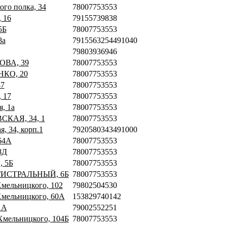
ого полка, 34
78007753553
, 16
79155739838
5Б
78007753553
8а
7915563254491040
79803936946
ОВА, 39
78007753553
НКО, 20
78007753553
47
78007753553
 17
78007753553
я, 1а
78007753553
ВСКАЯ, 34, 1
78007753553
я, 34, корп.1
7920580343491000
64А
78007753553
8Д
78007753553
, 5Б
78007753553
МАГИСТРАЛЬНЫЙ, 6Б
78007753553
Хмельницкого, 102
79802504530
 Хмельницкого, 60А
153829740142
1А
79002552251
 Хмельницкого, 104Б
78007753553