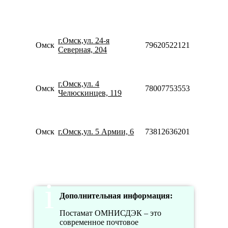
10:0
18:0
Пн-
10:0
г.Омск,ул. 24-я
20:0
Омск
79620522121
Северная, 204
Сб-
10:0
18:0
Пн-
г.Омск,ул. 4
Омск
78007753553
10:0
Челюскинцев, 119
20:0
Пн-
10:0
20:0
Омск
г.Омск,ул. 5 Армии, 6
73812636201
Сб-
10:0
18:0
Дополнительная информация:
Постамат ОМНИСДЭК – это
современное почтовое