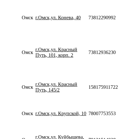
Пн-
09:0
20:0
Омск
г.Омск,ул. Конева, 40
73812290992
Сб-
10:0
18:0
Пн-
10:0
г.Омск,ул. Красный
20:0
Омск
73812936230
Путь, 101, корп. 2
Сб-
10:0
18:0
Пн-
10:0
г.Омск,ул. Красный
20:0
Омск
158175911722
Путь, 145/2
Сб-
10:0
18:0
Пн-
Омск
г.Омск,ул. Крупской, 10
78007753553
09:0
22:0
Пн-
10:0
г.Омск,ул. Куйбышева,
20:0