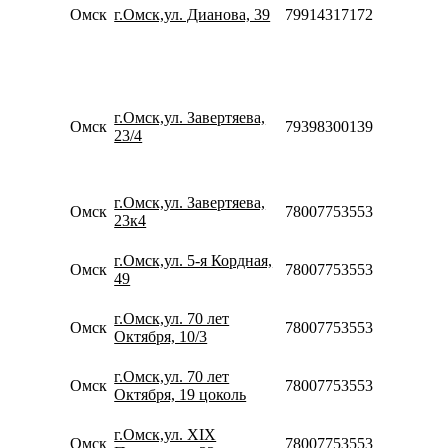
20:0
Омск
г.Омск,ул. Дианова, 39
79914317172
Сб-
10:0
18:0
Пн-
10:0
г.Омск,ул. Завертяева,
20:0
Омск
79398300139
23/4
Сб-
10:0
18:0
Пн-
г.Омск,ул. Завертяева,
Омск
78007753553
08:0
23к4
23:0
Пн-
г.Омск,ул. 5-я Кордная,
Омск
78007753553
09:0
49
21:0
Пн-
г.Омск,ул. 70 лет
Омск
78007753553
09:0
Октября, 10/3
21:0
Пн-
г.Омск,ул. 70 лет
Омск
78007753553
09:0
Октября, 19 цоколь
20:0
Пн-
г.Омск,ул. XIX
Омск
78007753553
09:0