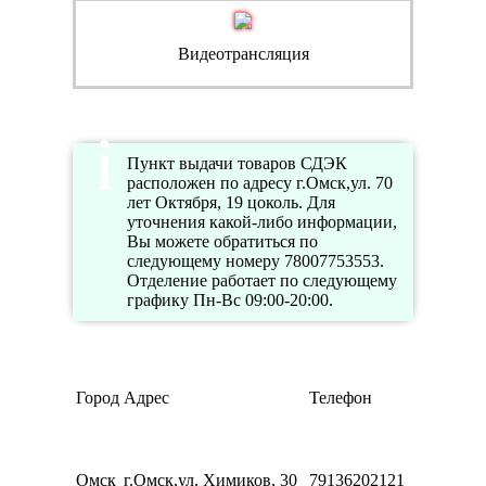
Видеотрансляция
Пункт выдачи товаров СДЭК
расположен по адресу г.Омск,ул. 70
лет Октября, 19 цоколь. Для
уточнения какой-либо информации,
Вы можете обратиться по
следующему номеру 78007753553.
Отделение работает по следующему
графику Пн-Вс 09:00-20:00.
Реж
Город
Адрес
Телефон
раб
Пн-
10:0
20:0
Омск
г.Омск,ул. Химиков, 30
79136202121