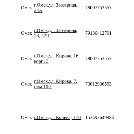
Пн-
г.Омск,ул. Заозерная,
Омск
78007753553
10:0
24А
20:0
Пн-
10:0
г.Омск,ул. Заозерная,
20:0
Омск
79136412701
28, 37П
Сб-
10:0
18:0
Пн-
г.Омск,ул. Кирова, 16,
Омск
78007753553
08:0
корп. 3
22:0
Пн-
10:0
г.Омск,ул. Кирова, 7,
20:0
Омск
73812936503
пом.10П
Сб-
10:0
18:0
Пн-
10:0
20:0
Омск
г.Омск,ул. Конева, 12/3
153493649984
Сб-
10:0
18:0