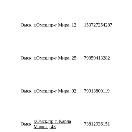
18:0
Пн-
10:0
20:0
Омск
г.Омск,пр-т Мира, 12
153727254287
Сб-
10:0
18:0
Пн-
10:0
20:0
Омск
г.Омск,пр-т Мира, 25
79059413282
Сб-
10:0
18:0
Пн-
10:0
20:0
Омск
г.Омск,пр-т Мира, 92
79913809119
Сб-
10:0
18:0
Пн-
10:0
г.Омск,пр-т. Карла
20:0
Омск
73812936151
Маркса, 48
Сб-
10:0