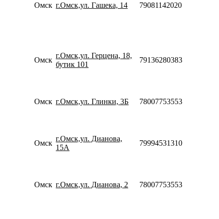
20:0
Омск
г.Омск,ул. Гашека, 14
79081142020
Сб-
10:0
18:0
Пн-
10:0
г.Омск,ул. Герцена, 18,
20:0
Омск
79136280383
бутик 101
Сб-
10:0
18:0
Пн-
Омск
г.Омск,ул. Глинки, 3Б
78007753553
09:0
21:0
Пн-
10:0
г.Омск,ул. Дианова,
20:0
Омск
79994531310
15А
Сб-
10:0
18:0
Пн-
Омск
г.Омск,ул. Дианова, 2
78007753553
10:0
20:0
Пн-
10:0