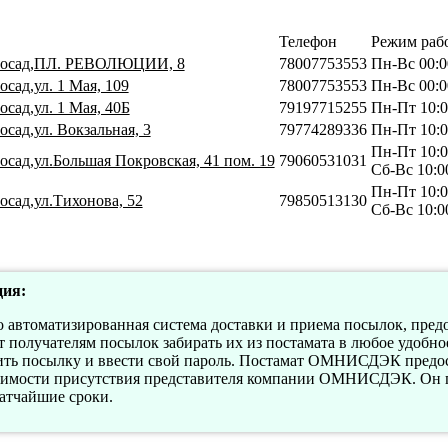
Телефон
Режим раб
Посад,ПЛ. РЕВОЛЮЦИИ, 8
78007753553
Пн-Вс 00:0
сад,ул. 1 Мая, 109
78007753553
Пн-Вс 00:0
сад,ул. 1 Мая, 40Б
79197715255
Пн-Пт 10:0
сад,ул. Вокзальная, 3
79774289336
Пн-Пт 10:0
Пн-Пт 10:0
осад,ул.Большая Покровская, 41 пом. 19
79060531031
Сб-Вс 10:0
Пн-Пт 10:0
осад,ул.Тихонова, 52
79850513130
Сб-Вс 10:0
ия:
втоматизированная система доставки и приема посылок, пред
олучателям посылок забирать их из постамата в любое удобное 
ить посылку и ввести свой пароль. Постамат ОМНИСДЭК предост
димости присутствия представителя компании ОМНИСДЭК. Он п
ратчайшие сроки.