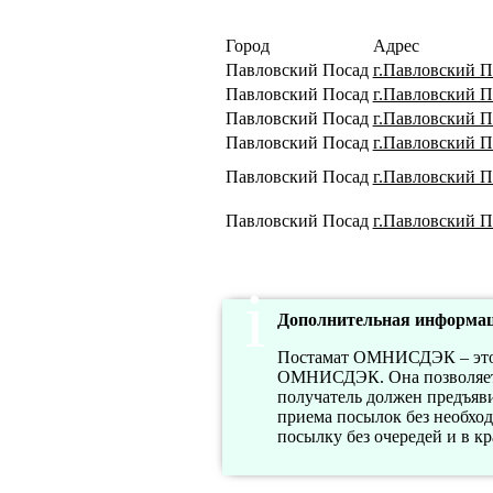
Город
Адрес
Павловский Посад
г.Павловский 
Павловский Посад
г.Павловский По
Павловский Посад
г.Павловский По
Павловский Посад
г.Павловский По
Павловский Посад
г.Павловский П
Павловский Посад
г.Павловский П
Дополнительная информац
Постамат ОМНИСДЭК – это а
ОМНИСДЭК. Она позволяет п
получатель должен предъяв
приема посылок без необхо
посылку без очередей и в к