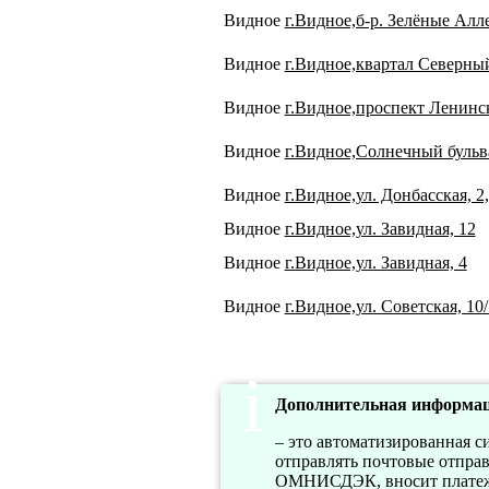
Видное
г.Видное,б-р. Зелёные Алле
Видное
г.Видное,квартал Северный
Видное
г.Видное,проспект Ленинс
Видное
г.Видное,Солнечный бульва
Видное
г.Видное,ул. Донбасская, 2,
Видное
г.Видное,ул. Завидная, 12
Видное
г.Видное,ул. Завидная, 4
Видное
г.Видное,ул. Советская, 10/
Дополнительная информац
– это автоматизированная с
отправлять почтовые отправл
ОМНИСДЭК, вносит платеж и