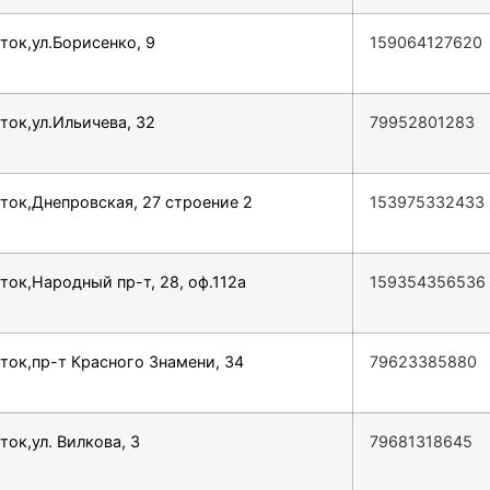
ток,ул.Борисенко, 9
159064127620
ток,ул.Ильичева, 32
79952801283
ток,Днепровская, 27 строение 2
153975332433
ток,Народный пр-т, 28, оф.112а
159354356536
ток,пр-т Красного Знамени, 34
79623385880
ток,ул. Вилкова, 3
79681318645