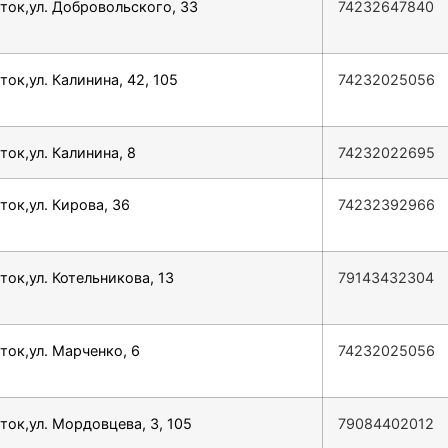
ток,ул. Добровольского, 33
74232647840
ток,ул. Калинина, 42, 105
74232025056
ток,ул. Калинина, 8
74232022695
ток,ул. Кирова, 36
74232392966
ток,ул. Котельникова, 13
79143432304
ток,ул. Марченко, 6
74232025056
ток,ул. Мордовцева, 3, 105
79084402012