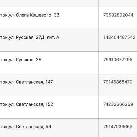
ток,ул. Олега Кошевого, 33
79502892044
ток,ул. Русская, 27Д, лит. А
148464487542
ток,ул. Русская, 2Б
79910672295
ток,ул. Светланская, 147
79146868470
ток,ул. Светланская, 152
74232666269
ток,ул. Светланская, 56
79147036663