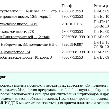
Телефон
Режим р
фьевское ш., 1-ый км., вл. 3, стр. 1
78007753553
Пн-Вс 09
тровское шоссе, 163а, корп. 1
78007753553
Пн-Вс 10
Пн-Пт 10
ачевское шоссе, 14 к1
79161011192
Сб-Вс 10
сковское шоссе, 27Б
78007753553
Пн-Вс 09
т Ракетостроителей, 1, 2 этаж
7926050813391010
Пн-Вс 09
Пн-Пт 10
. Набережная, 33, помещение НП 6
79265946997
Сб-Вс 10
 Циолковского, 34
7926050813391010
Пн-Вс 09
обитьевское шоссе, 10, корп. 3
78007753553
Пн-Вс 09
ия:
роцесса приема посылок и передачи их адресатам. Он позволяет
ом режиме. Устройство представляет собой большую коробку, в к
оробки расположены сканеры для считывания штрих-кодов и друг
ределения веса и объема посылки. После сканирования посылка
ОМНИСДЭК может использоваться для приема платежей и отправк