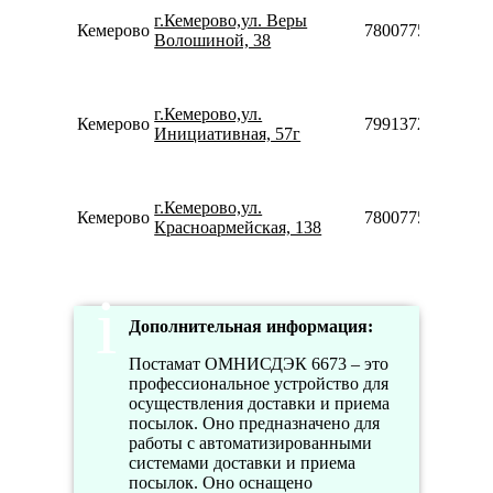
П
г.Кемерово,ул. Веры
Кемерово
78007753553
10
Волошиной, 38
22
П
10
г.Кемерово,ул.
20
Кемерово
79913728688
Инициативная, 57г
С
10
18
П
г.Кемерово,ул.
Кемерово
78007753553
08
Красноармейская, 138
22
Дополнительная информация:
Постамат ОМНИСДЭК 6673 – это
профессиональное устройство для
осуществления доставки и приема
посылок. Оно предназначено для
работы с автоматизированными
системами доставки и приема
посылок. Оно оснащено