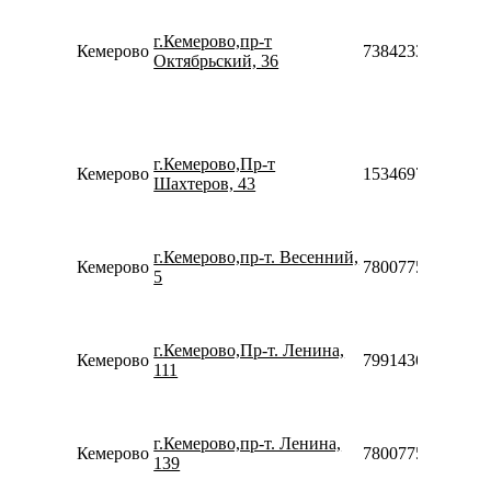
П
10
г.Кемерово,пр-т
20
Кемерово
73842333302
Октябрьский, 36
С
10
18
П
10
г.Кемерово,Пр-т
20
Кемерово
153469795998
Шахтеров, 43
С
10
18
П
г.Кемерово,пр-т. Весенний,
Кемерово
78007753553
08
5
23
П
10
г.Кемерово,Пр-т. Ленина,
20
Кемерово
79914368834
111
С
10
18
П
г.Кемерово,пр-т. Ленина,
Кемерово
78007753553
08
139
22