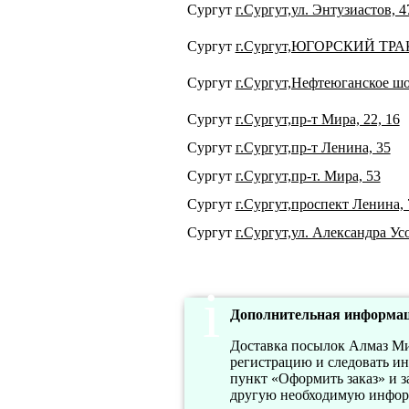
Сургут
г.Сургут,ул. Энтузиастов, 4
Сургут
г.Сургут,ЮГОРСКИЙ ТРАК
Сургут
г.Сургут,Нефтеюганское шо
Сургут
г.Сургут,пр-т Мира, 22, 16
Сургут
г.Сургут,пр-т Ленина, 35
Сургут
г.Сургут,пр-т. Мира, 53
Сургут
г.Сургут,проспект Ленина, 
Сургут
г.Сургут,ул. Александра Ус
Дополнительная информац
Доставка посылок Алмаз Ми
регистрацию и следовать ин
пункт «Оформить заказ» и з
другую необходимую информа