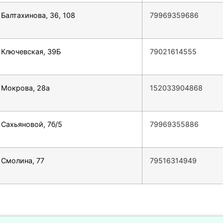
 Балтахинова, 36, 108
79969359686
. Ключевская, 39Б
79021614555
. Мокрова, 28а
152033904868
. Сахьяновой, 7б/5
79969355886
. Смолина, 77
79516314949