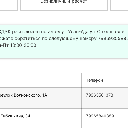
Безналичный расчет
ДЭК расположен по адресу г.Улан-Удэ,ул. Сахьяновой, 
ожете обратиться по следующему номеру 79969355886.
-Пт 10:00-20:00
Телефон
реулок Волконского, 1А
79963501378
. Бабушкина, 34
79965840389