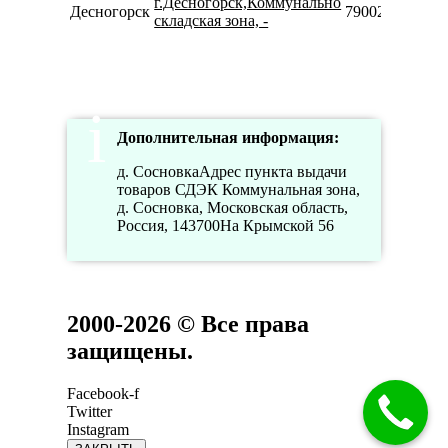
г.Десногорск,Коммунально
1
Десногорск
79002234915
складская зона, -
С
1
1
Дополнительная информация:
д. СосновкаАдрес пункта выдачи
товаров СДЭК Коммунальная зона,
д. Сосновка, Московская область,
Россия, 143700На Крымской 56
2000-2026 © Все права
защищены.
Facebook-f
Twitter
Instagram