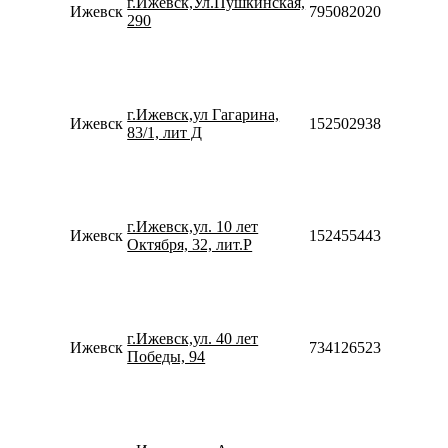
г.Ижевск,Ул.Пушкинская,
20:00
Ижевск
79508202070
290
Сб-В
10:00
18:00
Пн-П
09:00
г.Ижевск,ул Гагарина,
20:00
Ижевск
152502938222
83/1, лит Д
Сб-В
09:00
20:00
Пн-П
09:00
г.Ижевск,ул. 10 лет
21:00
Ижевск
152455443312
Октября, 32, лит.Р
Сб-В
10:00
20:00
Пн-П
10:00
г.Ижевск,ул. 40 лет
20:00
Ижевск
73412652399
Победы, 94
Сб-В
10:00
18:00
Пн-П
10:00