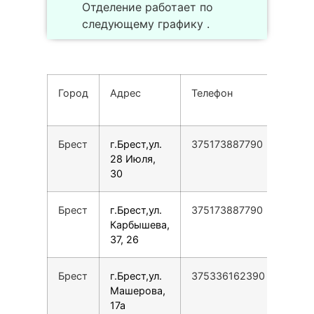
Отделение работает по
следующему графику .
Город
Адрес
Телефон
Реж
рабо
Брест
г.Брест,ул.
375173887790
28 Июля,
30
Брест
г.Брест,ул.
375173887790
Карбышева,
37, 26
Брест
г.Брест,ул.
375336162390
Машерова,
17а