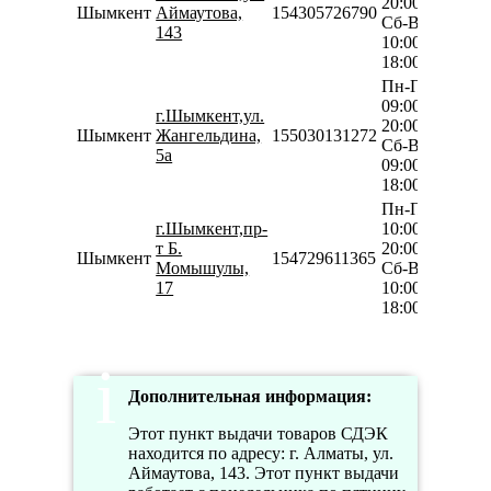
20:00
Шымкент
Аймаутова,
154305726790
Сб-Вс
143
10:00-
18:00
Пн-Пт
09:00-
г.Шымкент,ул.
20:00
Шымкент
Жангельдина,
155030131272
Сб-Вс
5а
09:00-
18:00
Пн-Пт
г.Шымкент,пр-
10:00-
т Б.
20:00
Шымкент
154729611365
Момышулы,
Сб-Вс
17
10:00-
18:00
Дополнительная информация:
Этот пункт выдачи товаров СДЭК
находится по адресу: г. Алматы, ул.
Аймаутова, 143. Этот пункт выдачи