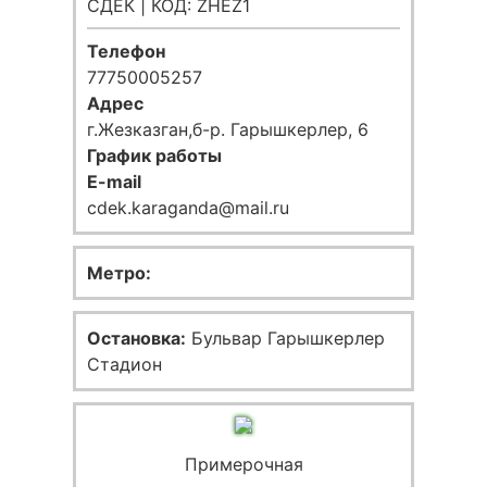
СДЕК | КОД: ZHEZ1
Телефон
77750005257
Адрес
г.Жезказган,б-р. Гарышкерлер, 6
График работы
E-mail
cdek.karaganda@mail.ru
Метро:
Остановка:
Бульвар Гарышкерлер
Стадион
Примерочная