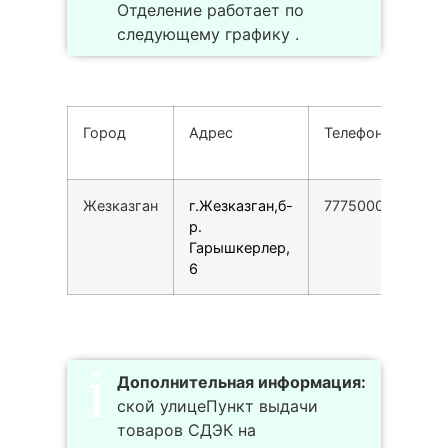
Отделение работает по
следующему графику .
Город
Адрес
Телефон
Жезказган
г.Жезказган,б-
77750005257
р.
Гарышкерлер,
6
Дополнительная информация:
ской улицеПункт выдачи
товаров СДЭК на