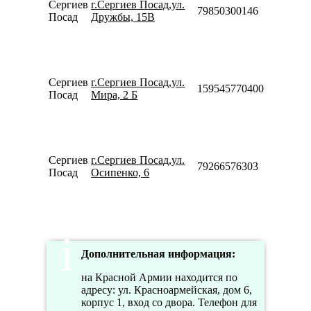
Сергиев
г.Сергиев Посад,ул.
19:00
79850300146
Посад
Дружбы, 15В
Сб-Вс
10:00-
16:00
Пн-Пт
09:00-
Сергиев
г.Сергиев Посад,ул.
19:00
159545770400
Посад
Мира, 2 Б
Сб-Вс
10:00-
16:00
Пн-Пт
10:00-
Сергиев
г.Сергиев Посад,ул.
19:00
79266576303
Посад
Осипенко, 6
Сб-Вс
10:00-
16:00
Дополнительная информация:
на Красной Армии находится по
адресу: ул. Красноармейская, дом 6,
корпус 1, вход со двора. Телефон для