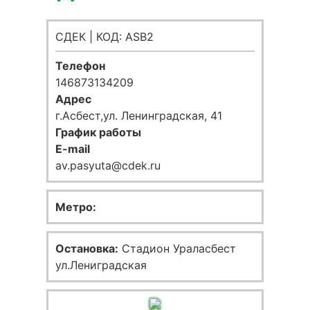
СДЕК | КОД: ASB2
Телефон
146873134209
Адрес
г.Асбест,ул. Ленинградская, 41
График работы
E-mail
av.pasyuta@cdek.ru
Метро:
Остановка:
Стадион Ураласбест
ул.Лениградская