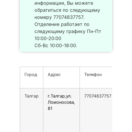
информации, Вы можете
обратиться по следующему
номеру 77074837757.
Отделение работает по
следующему графику Пн-Пт
10:00-20:00
Сб-Вс 10:00-18:00.
Город
Адрес
Телефон
Реж
рабо
Талгар
г.Талгар,ул.
77074837757
Пн-П
Ломоносова,
10:00
81
20:0
Сб-В
10:00
18:00