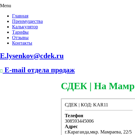
Menu
Главная
Преимущества
Калькулятор
Тарифы
Отзывы
Контакты
E.lysenkov@cdek.ru
E-mail отдела продаж
СДЕК | На Мамра
СДЕК | КОД: KAR11
Телефон
308593445006
Адрес
г.Караганда,мкр. Мамраева, 22/5