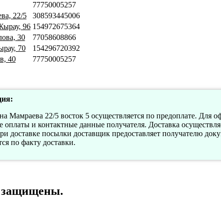
77750005257
ва, 22/5
308593445006
Жырау, 96
154972675364
ова, 30
77058608866
ырау, 70
154296720392
в, 40
77750005257
ия:
а Мамраева 22/5 восток 5 осуществляется по предоплате. Для о
 оплаты и контактные данные получателя. Доставка осуществляе
При доставке посылки доставщик предоставляет получателю док
ся по факту доставки.
а защищены.