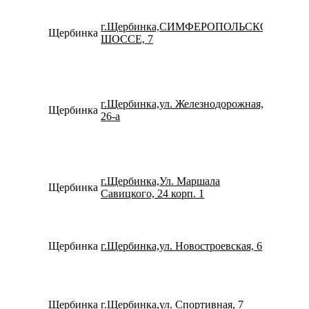
г.Щербинка,СИМФЕРОПОЛЬСКОЕ
Щербинка
79911
ШОССЕ, 7
г.Щербинка,ул. Железнодорожная,
Щербинка
79265
26-а
г.Щербинка,Ул. Маршала
Щербинка
79912
Савицкого, 24 корп. 1
Щербинка
г.Щербинка,ул. Новостроевская, 6
78007
Щербинка
г.Щербинка,ул. Спортивная, 7
78007