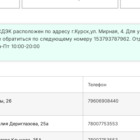
ДЭК расположен по адресу г.Курск,ул. Мирная, 4. Для 
 обратиться по следующему номеру 153793787962. Отд
-Пт 10:00-20:00
Телефон
ы, 26
79606908440
олия Дериглазова, 25а
78007753553
слава Клыкова, 35А
78007753553