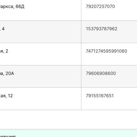
Маркса, 66Д
79207257070
, 4
153793787962
я, 2
7471274595991060
на, 20А
79606908600
ая, 12
79155167651
мация: