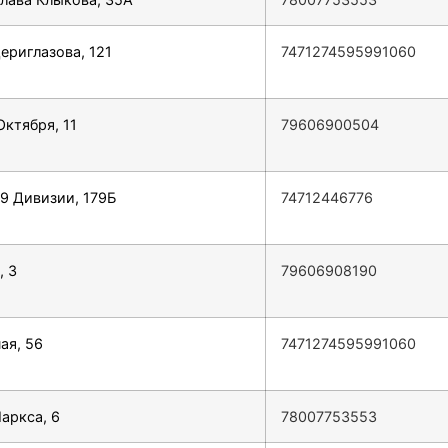
ериглазова, 121
7471274595991060
Октября, 11
79606900504
 9 Дивизии, 179Б
74712446776
, 3
79606908190
ая, 56
7471274595991060
Маркса, 6
78007753553