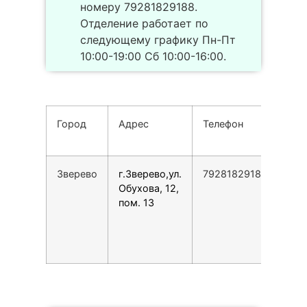
номеру 79281829188.
Отделение работает по
следующему графику Пн-Пт
10:00-19:00 Сб 10:00-16:00.
Город
Адрес
Телефон
Ре
раб
Зверево
г.Зверево,ул.
79281829188
Пн-
Обухова, 12,
10:
пом. 13
19:
Сб
10:
16: