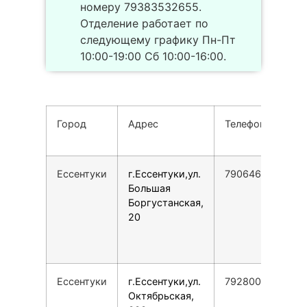
номеру 79383532655.
Отделение работает по
следующему графику Пн-Пт
10:00-19:00 Сб 10:00-16:00.
Город
Адрес
Телефон
Ессентуки
г.Ессентуки,ул.
79064672737
Большая
Боргустанская,
20
Ессентуки
г.Ессентуки,ул.
79280097593
Октябрьская,