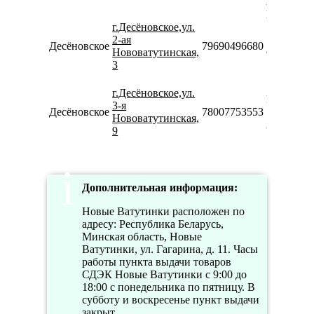
Пн-Пт
г.Десёновское,ул.
10:00-
2-ая
19:00
Десёновское
79690496680
Нововатутинская,
Сб-Вс
3
10:00-
16:00
г.Десёновское,ул.
Пн-Вс
3-я
Десёновское
78007753553
10:00-
Нововатутинская,
20:00
9
Дополнительная информация:
Новые Ватутинки расположен по
адресу: Республика Беларусь,
Минская область, Новые
Ватутинки, ул. Гагарина, д. 11. Часы
работы пункта выдачи товаров
СДЭК Новые Ватутинки с 9:00 до
18:00 с понедельника по пятницу. В
субботу и воскресенье пункт выдачи
закрыт.