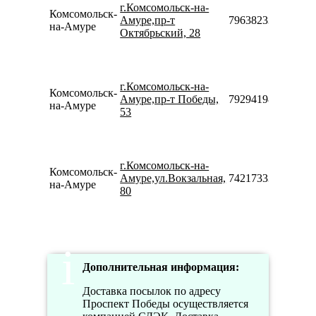
10:0
г.Комсомольск-на-
Комсомольск-
20:0
Амуре,пр-т
79638233383
на-Амуре
Сб-
Октябрьский, 28
10:0
18:0
Пн-
10:0
г.Комсомольск-на-
Комсомольск-
20:0
Амуре,пр-т Победы,
79294198001
на-Амуре
Сб-
53
10:0
18:0
Пн-
10:0
г.Комсомольск-на-
Комсомольск-
20:0
Амуре,ул.Вокзальная,
74217333383
на-Амуре
Сб-
80
10:0
18:0
Дополнительная информация:
Доставка посылок по адресу
Проспект Победы осуществляется