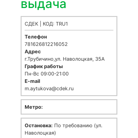
выдача
СДЕК | КОД: TRU1
Телефон
781626812216052
Адрес
г.Трубичино,ул. Наволоцкая, 35А
График работы
Пн-Вс 09:00-21:00
E-mail
m.aytukova@cdek.ru
Метро:
Остановка:
По требованию (ул.
Наволоцкая)